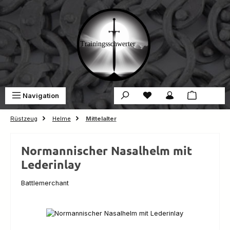
Zum Hauptinhalt springen
Du hast 0 Produkte auf 
War
Navigation
0,00 €
Rüstzeug
Helme
Mittelalter
Normannischer Nasalhelm mit
Lederinlay
Battlemerchant
Bildergalerie überspringen