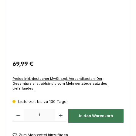
Regulärer Preis:
69,99 €
Preise inkl. deutscher MwSt zzgl. Versandkosten. Der
Gesamtpreis ist abhängig vom Mehrwertsteuersatz des
Lieferlandes.
Lieferzeit bis zu 130 Tage
Produkt Anzahl: Gib den gewünschten Wert ein oder benutze die Schaltfl
In den Warenkorb
Zum Merkzettel hinzufügen