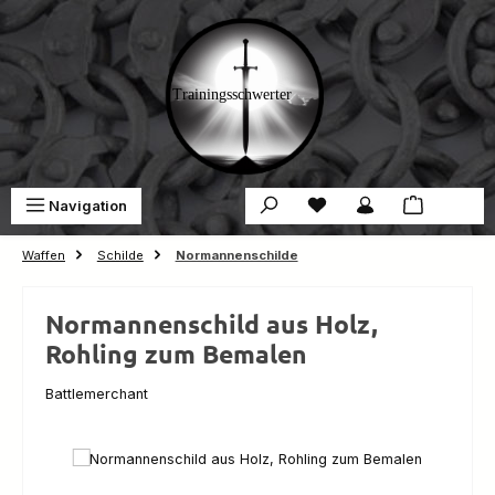
Zum Hauptinhalt springen
Du hast 0 Produkte auf 
War
Navigation
0,00 €
Waffen
Schilde
Normannenschilde
Normannenschild aus Holz,
Rohling zum Bemalen
Battlemerchant
Bildergalerie überspringen