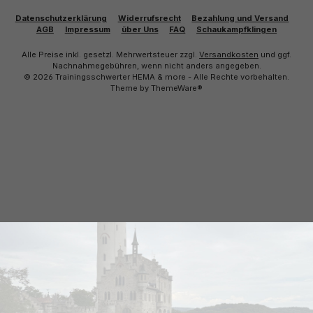
Datenschutzerklärung
Widerrufsrecht
Bezahlung und Versand
AGB
Impressum
über Uns
FAQ
Schaukampfklingen
Alle Preise inkl. gesetzl. Mehrwertsteuer zzgl.
Versandkosten
und ggf.
Nachnahmegebühren, wenn nicht anders angegeben.
© 2026 Trainingsschwerter HEMA & more - Alle Rechte vorbehalten.
Theme by
ThemeWare®