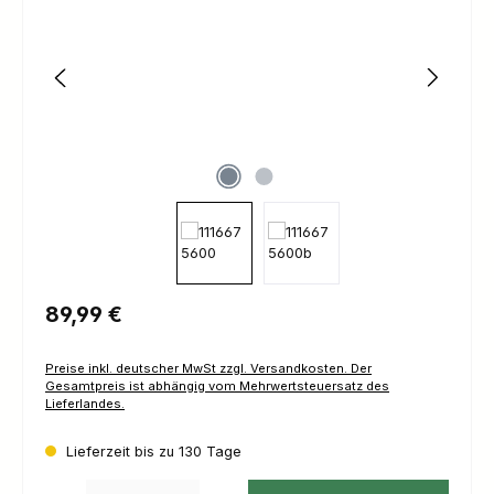
Regulärer Preis:
89,99 €
Preise inkl. deutscher MwSt zzgl. Versandkosten. Der
Gesamtpreis ist abhängig vom Mehrwertsteuersatz des
Lieferlandes.
Lieferzeit bis zu 130 Tage
Produkt Anzahl: Gib den gewünschten Wert ein oder benutze die Schaltfl