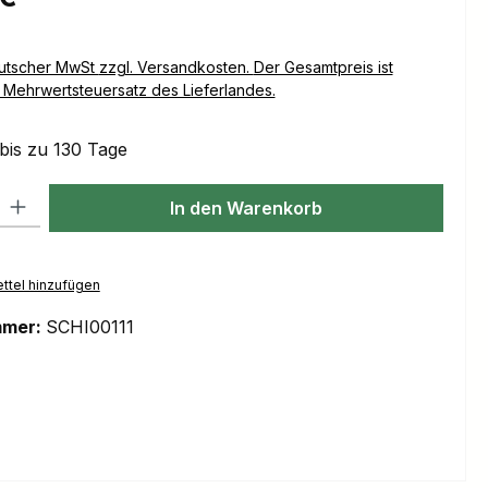
Versandkosten. Der Gesamtpreis ist
Mehrwertsteuersatz des Lieferlandes.
 bis zu 130 Tage
l: Gib den gewünschten Wert ein oder benutze die Schaltflächen um
In den Warenkorb
ttel hinzufügen
mmer:
SCHI00111