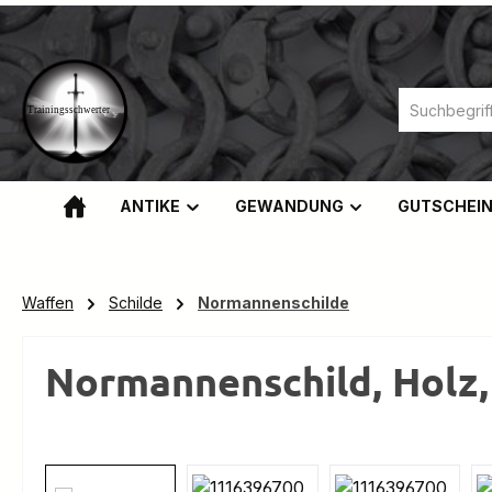
m Hauptinhalt springen
Zur Suche springen
Zur Hauptnavigation springen
ANTIKE
GEWANDUNG
GUTSCHEI
Waffen
Schilde
Normannenschilde
Normannenschild, Holz,
Bildergalerie überspringen