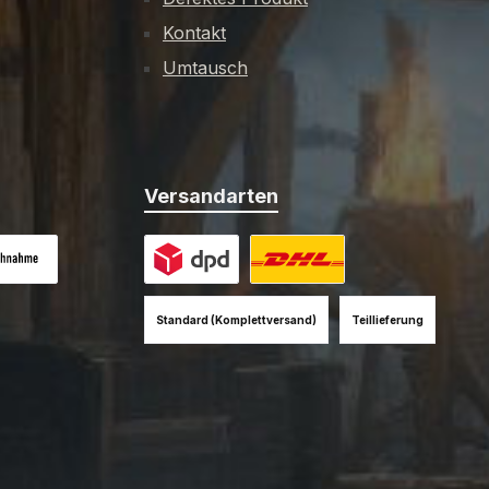
Kontakt
Umtausch
Versandarten
es Bild 1
hnahme (+12EUR)
Benutzerdefiniertes Bild 1
Benutzerdefiniertes Bild 2
Standard (Komplettversand)
Teillieferung