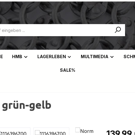
NE
HMB
LAGERLEBEN
MULTIMEDIA
SCH
SALE%
 grün-gelb
Regulärer Pr
139,99