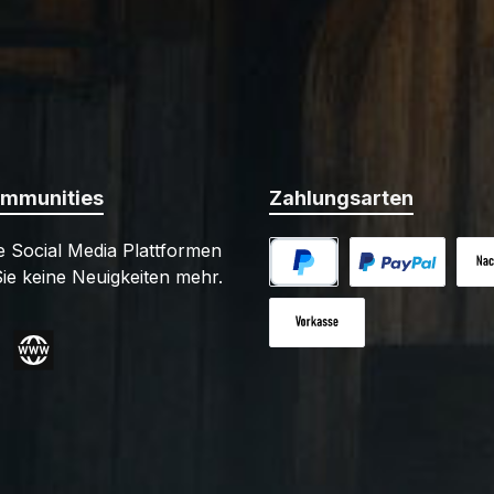
ommunities
Zahlungsarten
 Social Media Plattformen
ie keine Neuigkeiten mehr.
PayPal
Benutzerdefiniert
Nac
Vorkasse
gram
Website