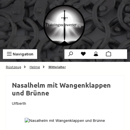
Zum Hauptinhalt springen
Du hast 0 Produkte auf 
War
Navigation
0,00 €
Rüstzeug
Helme
Mittelalter
Nasalhelm mit Wangenklappen
und Brünne
Ulfberth
Bildergalerie überspringen