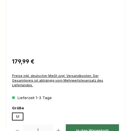
Regulärer Preis:
179,99 €
Preise inkl. deutscher MwSt zzgl. Versandkosten. Der
Gesamtpreis ist abhängig vom Mehrwertsteuersatz des
Lieferlandes.
Lieferzeit 1-3 Tage
auswählen
Größe
M
Produkt Anzahl: Gib den gewünschten Wert ein oder benutze die Schaltfl
In den Warenkorb