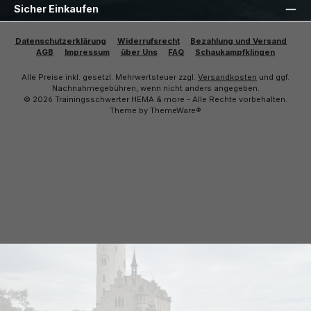
Sicher Einkaufen
Datenschutzerklärung
Widerrufsrecht
Bezahlung und Versand
AGB
Impressum
über Uns
FAQ
Schaukampfklingen
Alle Preise inkl. gesetzl. Mehrwertsteuer zzgl.
Versandkosten
und ggf.
Nachnahmegebühren, wenn nicht anders angegeben.
© 2026 Trainingsschwerter HEMA & more - Alle Rechte vorbehalten.
Theme by
ThemeWare®