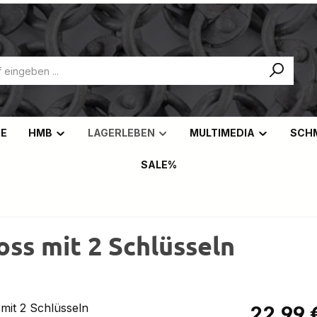
NE
HMB
LAGERLEBEN
MULTIMEDIA
SCH
SALE%
ss mit 2 Schlüsseln
Regulärer Pr
22,99 