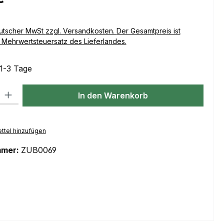
Versandkosten. Der Gesamtpreis ist
Mehrwertsteuersatz des Lieferlandes.
 1-3 Tage
l: Gib den gewünschten Wert ein oder benutze die Schaltflächen um
In den Warenkorb
ttel hinzufügen
mmer:
ZUB0069