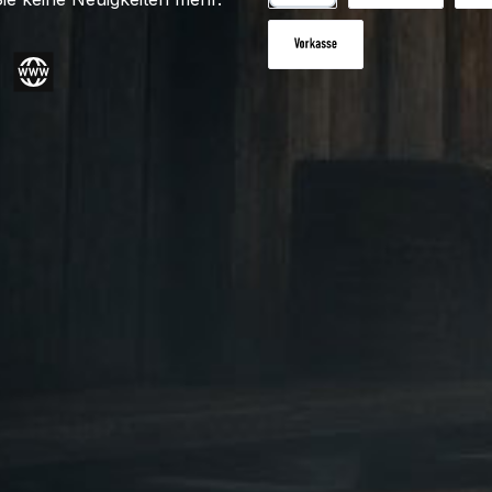
PayPal
Benutzerdefiniert
Nac
Vorkasse
gram
Website