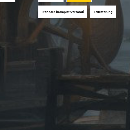
es Bild 1
hnahme (+12EUR)
Benutzerdefiniertes Bild 1
Benutzerdefiniertes Bild 2
Standard (Komplettversand)
Teillieferung