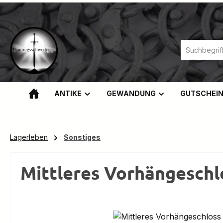
m Hauptinhalt springen
Zur Suche springen
Zur Hauptnavigation springen
ANTIKE
GEWANDUNG
GUTSCHEI
Lagerleben
Sonstiges
Mittleres Vorhängeschlo
Bildergalerie überspringen