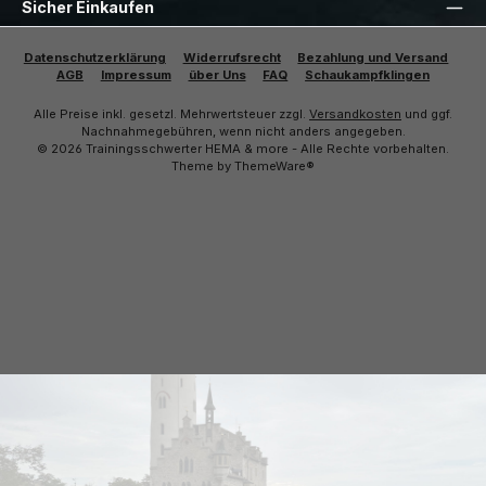
Sicher Einkaufen
Datenschutzerklärung
Widerrufsrecht
Bezahlung und Versand
AGB
Impressum
über Uns
FAQ
Schaukampfklingen
Alle Preise inkl. gesetzl. Mehrwertsteuer zzgl.
Versandkosten
und ggf.
Nachnahmegebühren, wenn nicht anders angegeben.
© 2026 Trainingsschwerter HEMA & more - Alle Rechte vorbehalten.
Theme by
ThemeWare®