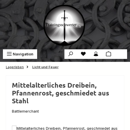
Zum Hauptinhalt springen
Du hast 0 Produkte auf 
War
Navigation
0,00 €
Lagerleben
Licht und Feuer
Mittelalterliches Dreibein,
Pfannenrost, geschmiedet aus
Stahl
Battlemerchant
Bildergalerie überspringen