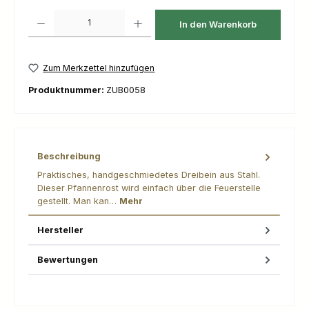
Produkt Anzahl: Gib den gewünschten Wert ein oder benutze die Schaltfl
In den Warenkorb
Zum Merkzettel hinzufügen
Produktnummer:
ZUB0058
Beschreibung
Praktisches, handgeschmiedetes Dreibein aus Stahl.
Dieser Pfannenrost wird einfach über die Feuerstelle
gestellt. Man kan…
Mehr
Hersteller
Bewertungen