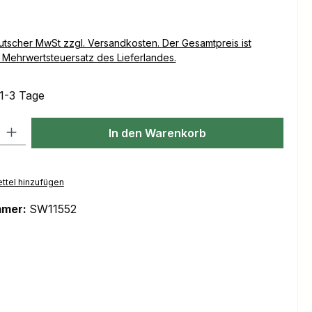
Versandkosten. Der Gesamtpreis ist
Mehrwertsteuersatz des Lieferlandes.
 1-3 Tage
l: Gib den gewünschten Wert ein oder benutze die Schaltflächen um
In den Warenkorb
ttel hinzufügen
mmer:
SW11552