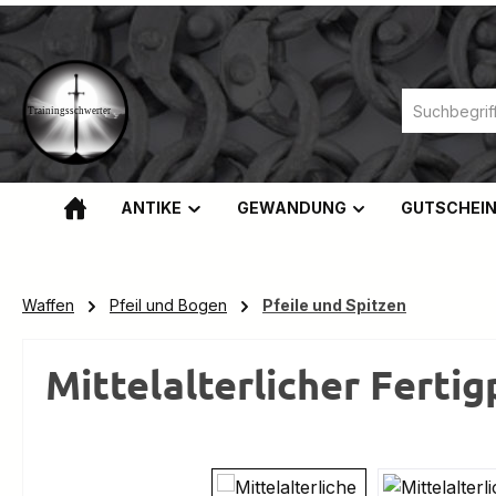
m Hauptinhalt springen
Zur Suche springen
Zur Hauptnavigation springen
ANTIKE
GEWANDUNG
GUTSCHEI
Waffen
Pfeil und Bogen
Pfeile und Spitzen
Mittelalterlicher Fertig
Bildergalerie überspringen