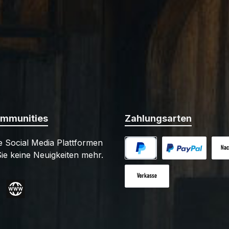
ommunities
Zahlungsarten
 Social Media Plattformen
ie keine Neuigkeiten mehr.
PayPal
Benutzerdefiniert
Nac
Vorkasse
gram
Website