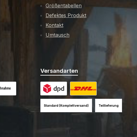
Größentabellen
Defektes Produkt
Kontakt
Umtausch
Versandarten
es Bild 1
hnahme (+12EUR)
Benutzerdefiniertes Bild 1
Benutzerdefiniertes Bild 2
Standard (Komplettversand)
Teillieferung