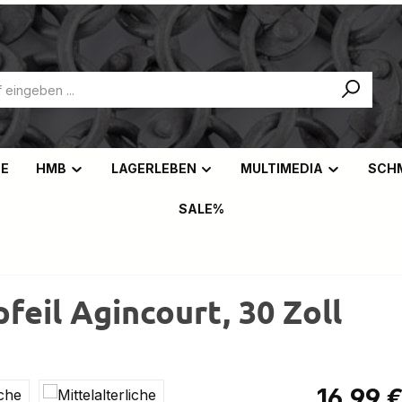
NE
HMB
LAGERLEBEN
MULTIMEDIA
SCH
SALE%
pfeil Agincourt, 30 Zoll
Regulärer Pr
16,99 