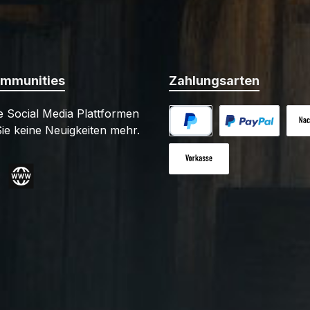
ommunities
Zahlungsarten
 Social Media Plattformen
ie keine Neuigkeiten mehr.
PayPal
Benutzerdefiniert
Nac
Vorkasse
gram
Website