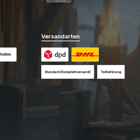
Versandarten
es Bild 1
hnahme (+12EUR)
Benutzerdefiniertes Bild 1
Benutzerdefiniertes Bild 2
Standard (Komplettversand)
Teillieferung