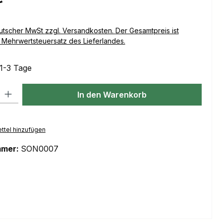
Versandkosten. Der Gesamtpreis ist
Mehrwertsteuersatz des Lieferlandes.
 1-3 Tage
l: Gib den gewünschten Wert ein oder benutze die Schaltflächen um
In den Warenkorb
ttel hinzufügen
mmer:
SON0007