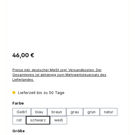
Regulärer Preis:
46,00 €
Preise inkl. deutscher MwSt zzgl. Versandkosten. Der
Gesamtpreis ist abhängig vom Mehrwertsteuersatz des
Lieferlandes.
Lieferzeit bis zu 50 Tage
auswählen
Farbe
Gelb1
blau
braun
grau
grün
natur
rot
schwarz
weiß
auswählen
Größe