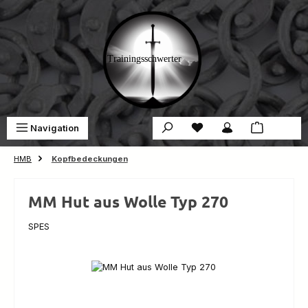
Zum Hauptinhalt springen
Du hast 0 Produkte auf 
War
Navigation
0,00 €
HMB
Kopfbedeckungen
MM Hut aus Wolle Typ 270
SPES
Bildergalerie überspringen