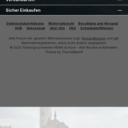
Sicher Einkaufen
Datenschutzerklärung
Widerrufsrecht
Bezahlung und Versand
AGB
Impressum
über Uns
FAQ
Schaukampfklingen
Alle Preise inkl. gesetzl. Mehrwertsteuer zzgl.
Versandkosten
und ggf.
Nachnahmegebühren, wenn nicht anders angegeben.
© 2026 Trainingsschwerter HEMA & more - Alle Rechte vorbehalten.
Theme by
ThemeWare®