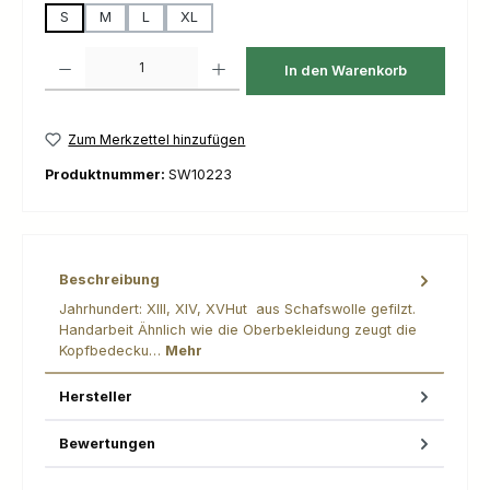
S
M
L
XL
Produkt Anzahl: Gib den gewünschten Wert ein oder benutze die Schaltfl
In den Warenkorb
Zum Merkzettel hinzufügen
Produktnummer:
SW10223
Beschreibung
Jahrhundert: XIII, XIV, XVHut aus Schafswolle gefilzt.
Handarbeit Ähnlich wie die Oberbekleidung zeugt die
Kopfbedecku…
Mehr
Hersteller
Bewertungen