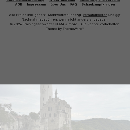
AGB
Impressum
über Uns
FAQ
Schaukampfklingen
Alle Preise inkl. gesetzl. Mehrwertsteuer zzgl.
Versandkosten
und ggf.
Nachnahmegebühren, wenn nicht anders angegeben.
© 2026 Trainingsschwerter HEMA & more - Alle Rechte vorbehalten.
Theme by
ThemeWare®