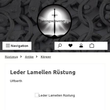
Zum Hauptinhalt springen
Du hast 0 Produkte auf 
War
Navigation
0,00 €
Rüstzeug
Antike
Körper
Leder Lamellen Rüstung
Ulfberth
Bildergalerie überspringen