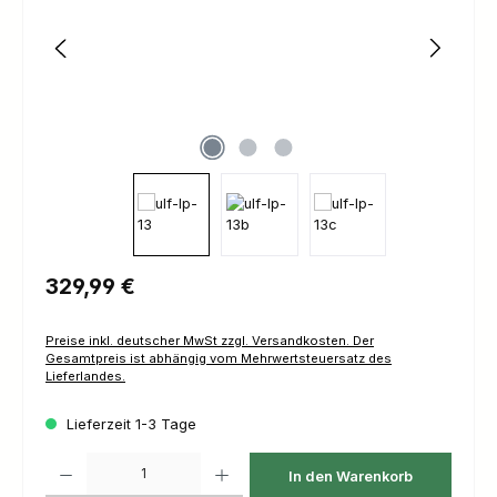
Regulärer Preis:
329,99 €
Preise inkl. deutscher MwSt zzgl. Versandkosten. Der
Gesamtpreis ist abhängig vom Mehrwertsteuersatz des
Lieferlandes.
Lieferzeit 1-3 Tage
Produkt Anzahl: Gib den gewünschten Wert ein oder benutze die Schaltfl
In den Warenkorb