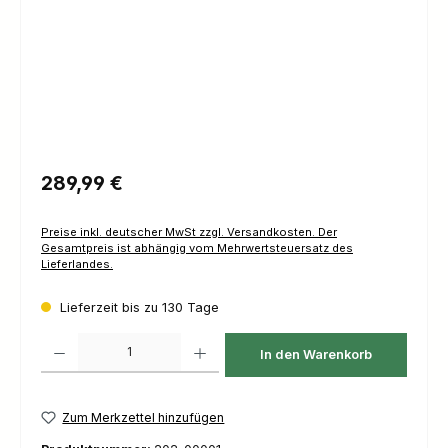
Regulärer Preis:
289,99 €
Preise inkl. deutscher MwSt zzgl. Versandkosten. Der
Gesamtpreis ist abhängig vom Mehrwertsteuersatz des
Lieferlandes.
Lieferzeit bis zu 130 Tage
Produkt Anzahl: Gib den gewünschten Wert ein oder benutze die Schaltfl
In den Warenkorb
Zum Merkzettel hinzufügen