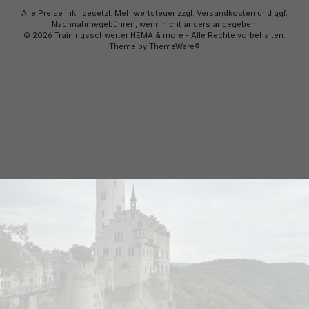
Alle Preise inkl. gesetzl. Mehrwertsteuer zzgl.
Versandkosten
und ggf.
Nachnahmegebühren, wenn nicht anders angegeben.
© 2026 Trainingsschwerter HEMA & more - Alle Rechte vorbehalten.
Theme by
ThemeWare®