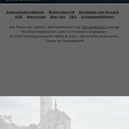
Datenschutzerklärung
Widerrufsrecht
Bezahlung und Versand
AGB
Impressum
über Uns
FAQ
Schaukampfklingen
Alle Preise inkl. gesetzl. Mehrwertsteuer zzgl.
Versandkosten
und ggf.
Nachnahmegebühren, wenn nicht anders angegeben.
© 2026 Trainingsschwerter HEMA & more - Alle Rechte vorbehalten.
Theme by
ThemeWare®