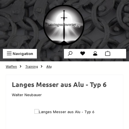
Zum Hauptinhalt springen
Du hast 0 Produkte auf 
War
Navigation
0,00 €
Waffen
Training
Alu
Langes Messer aus Alu - Typ 6
Walter Neubauer
Bildergalerie überspringen