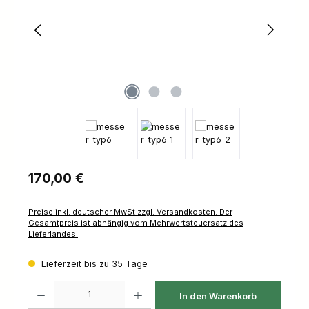
Regulärer Preis:
170,00 €
Preise inkl. deutscher MwSt zzgl. Versandkosten. Der
Gesamtpreis ist abhängig vom Mehrwertsteuersatz des
Lieferlandes.
Lieferzeit bis zu 35 Tage
Produkt Anzahl: Gib den gewünschten Wert ein oder benutze die Schaltfl
In den Warenkorb