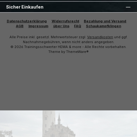
Sicher Einkaufen
Datenschutzerklärung
Widerrufsrecht
Bezahlung und Versand
AGB
Impressum
über Uns
FAQ
Schaukampfklingen
Alle Preise inkl. gesetzl. Mehrwertsteuer zzgl.
Versandkosten
und ggf.
Nachnahmegebühren, wenn nicht anders angegeben.
© 2026 Trainingsschwerter HEMA & more - Alle Rechte vorbehalten.
Theme by
ThemeWare®