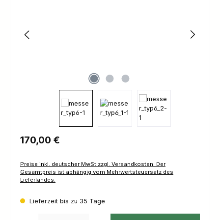
Regulärer Preis:
170,00 €
Preise inkl. deutscher MwSt zzgl. Versandkosten. Der
Gesamtpreis ist abhängig vom Mehrwertsteuersatz des
Lieferlandes.
Lieferzeit bis zu 35 Tage
Produkt Anzahl: Gib den gewünschten Wert ein oder benutze die Schaltfl