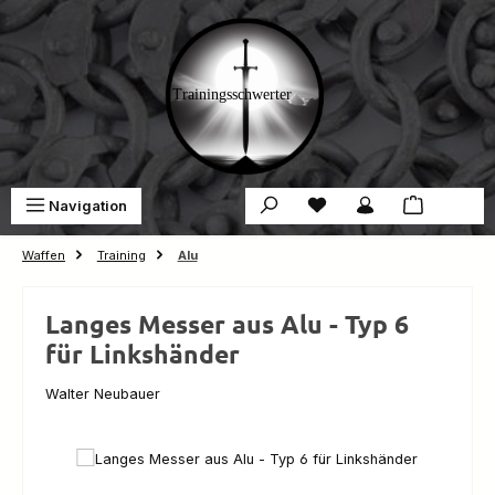
Zum Hauptinhalt springen
Du hast 0 Produkte auf 
War
Navigation
0,00 €
Waffen
Training
Alu
Langes Messer aus Alu - Typ 6
für Linkshänder
Walter Neubauer
Bildergalerie überspringen