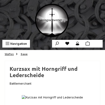
Zum Hauptinhalt springen
Du hast 0 Produkte auf 
War
Navigation
0,00 €
Waffen
Saxe
Kurzsax mit Horngriff und
Lederscheide
Battlemerchant
Bildergalerie überspringen