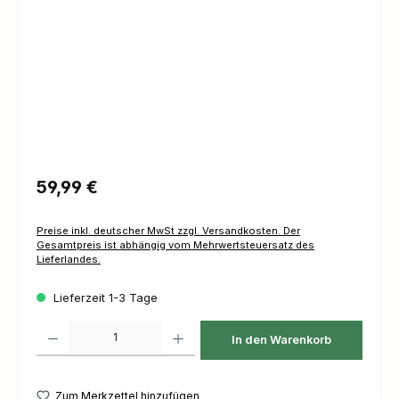
Regulärer Preis:
59,99 €
Preise inkl. deutscher MwSt zzgl. Versandkosten. Der
Gesamtpreis ist abhängig vom Mehrwertsteuersatz des
Lieferlandes.
Lieferzeit 1-3 Tage
Produkt Anzahl: Gib den gewünschten Wert ein oder benutze die Schaltfl
In den Warenkorb
Zum Merkzettel hinzufügen