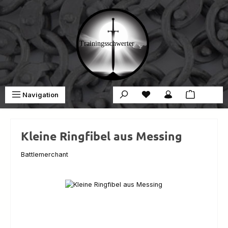
Zum Hauptinhalt springen
Du hast 0 Produkte auf 
War
Navigation
0,00 €
Kleine Ringfibel aus Messing
Battlemerchant
Bildergalerie überspringen