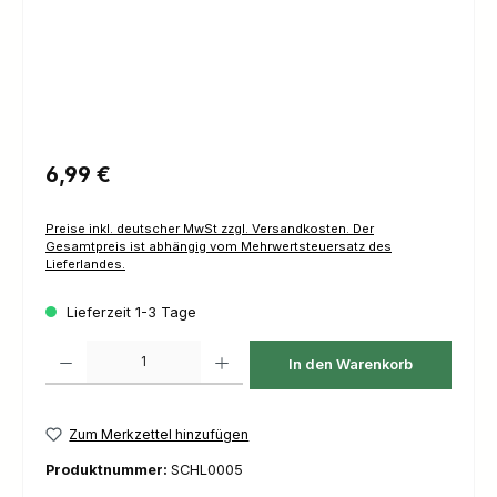
Regulärer Preis:
6,99 €
Preise inkl. deutscher MwSt zzgl. Versandkosten. Der
Gesamtpreis ist abhängig vom Mehrwertsteuersatz des
Lieferlandes.
Lieferzeit 1-3 Tage
Produkt Anzahl: Gib den gewünschten Wert ein oder benutze die Schaltfl
In den Warenkorb
Zum Merkzettel hinzufügen
Produktnummer:
SCHL0005