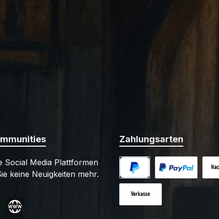
ommunities
Zahlungsarten
 Social Media Plattformen
ie keine Neuigkeiten mehr.
PayPal
Benutzerdefiniert
Nac
Vorkasse
gram
Website