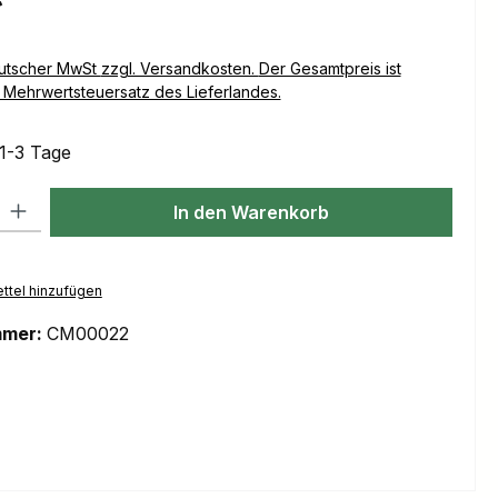
Versandkosten. Der Gesamtpreis ist
Mehrwertsteuersatz des Lieferlandes.
 1-3 Tage
l: Gib den gewünschten Wert ein oder benutze die Schaltflächen um
In den Warenkorb
ttel hinzufügen
mmer:
CM00022