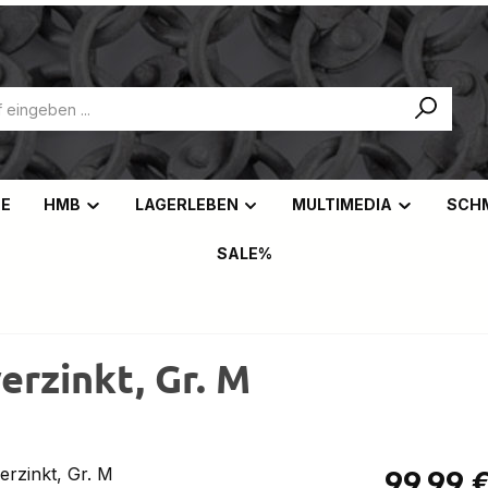
NE
HMB
LAGERLEBEN
MULTIMEDIA
SCH
SALE%
rzinkt, Gr. M
Regulärer Pr
99,99 