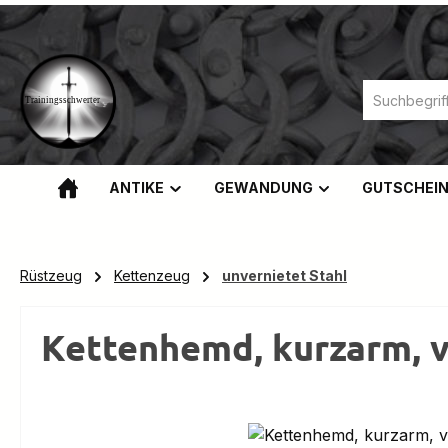
m Hauptinhalt springen
Zur Suche springen
Zur Hauptnavigation springen
ANTIKE
GEWANDUNG
GUTSCHEI
Rüstzeug
Kettenzeug
unvernietet Stahl
Kettenhemd, kurzarm, ve
Bildergalerie überspringen