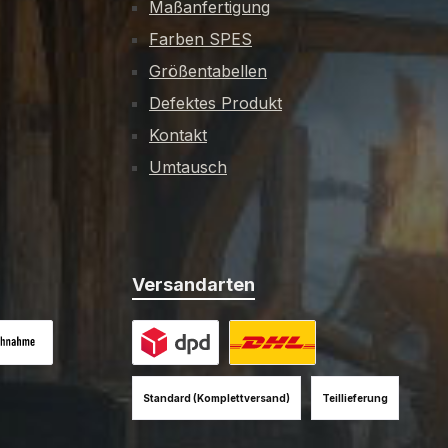
Maßanfertigung
Farben SPES
Größentabellen
Defektes Produkt
Kontakt
Umtausch
Versandarten
es Bild 1
hnahme (+12EUR)
Benutzerdefiniertes Bild 1
Benutzerdefiniertes Bild 2
Standard (Komplettversand)
Teillieferung