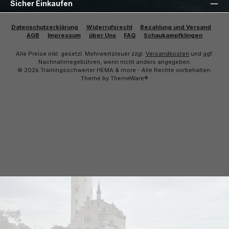
Sicher Einkaufen
Datenschutzerklärung
Widerrufsrecht
Bezahlung und Versand
AGB
Impressum
über Uns
FAQ
Schaukampfklingen
Alle Preise inkl. gesetzl. Mehrwertsteuer zzgl.
Versandkosten
und ggf.
Nachnahmegebühren, wenn nicht anders angegeben.
© 2026 Trainingsschwerter HEMA & more - Alle Rechte vorbehalten.
Theme by
ThemeWare®