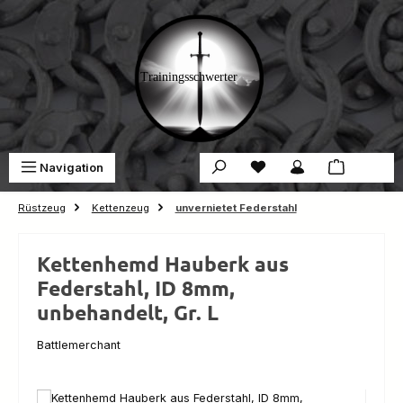
Zum Hauptinhalt springen
Du hast 0 Produkte auf 
War
Navigation
0,00 €
Rüstzeug
Kettenzeug
unvernietet Federstahl
Kettenhemd Hauberk aus
Federstahl, ID 8mm,
unbehandelt, Gr. L
Battlemerchant
Bildergalerie überspringen