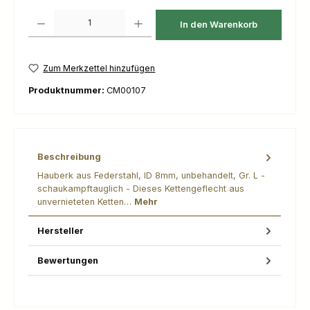
Produkt Anzahl: Gib den gewünschten Wert ein oder benutze die Schaltfl
In den Warenkorb
Zum Merkzettel hinzufügen
Produktnummer:
CM00107
Beschreibung
Hauberk aus Federstahl, ID 8mm, unbehandelt, Gr. L -
schaukampftauglich - Dieses Kettengeflecht aus
unvernieteten Ketten…
Mehr
Hersteller
Bewertungen