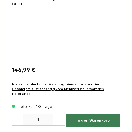
Regulärer Preis:
146,99 €
Preise inkl. deutscher MwSt zzgl. Versandkosten. Der
Gesamtpreis ist abhängig vom Mehrwertsteuersatz des
Lieferlandes.
Lieferzeit 1-3 Tage
Produkt Anzahl: Gib den gewünschten Wert ein oder benutze die Schaltfl
In den Warenkorb