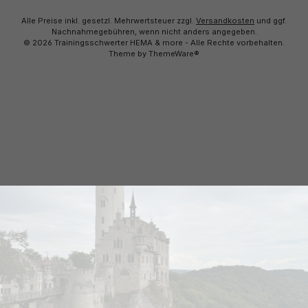
Alle Preise inkl. gesetzl. Mehrwertsteuer zzgl.
Versandkosten
und ggf.
Nachnahmegebühren, wenn nicht anders angegeben.
© 2026 Trainingsschwerter HEMA & more - Alle Rechte vorbehalten.
Theme by
ThemeWare®