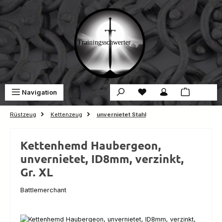
Zum Hauptinhalt springen
Du hast 0 Produkte auf 
War
Navigation
0,00 €
Rüstzeug
Kettenzeug
unvernietet Stahl
Kettenhemd Haubergeon,
unvernietet, ID8mm, verzinkt,
Gr. XL
Battlemerchant
Bildergalerie überspringen