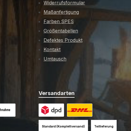
Widerrufsformular
Maßanfertigung
Farben SPES
Größentabellen
Defektes Produkt
Kontakt
Umtausch
Versandarten
es Bild 1
hnahme (+12EUR)
Benutzerdefiniertes Bild 1
Benutzerdefiniertes Bild 2
Standard (Komplettversand)
Teillieferung