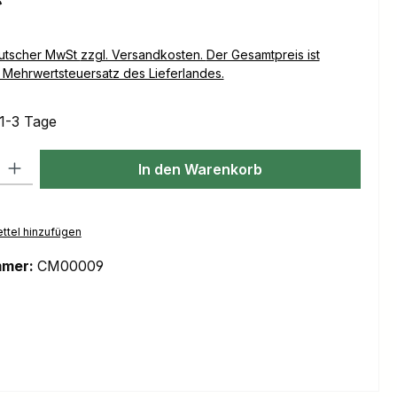
Versandkosten. Der Gesamtpreis ist
Mehrwertsteuersatz des Lieferlandes.
 1-3 Tage
l: Gib den gewünschten Wert ein oder benutze die Schaltflächen um
In den Warenkorb
ttel hinzufügen
mmer:
CM00009