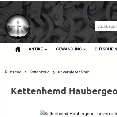
m Hauptinhalt springen
Zur Suche springen
Zur Hauptnavigation springen
ANTIKE
GEWANDUNG
GUTSCHEI
Rüstzeug
Kettenzeug
unvernietet Stahl
Kettenhemd Haubergeon,
Bildergalerie überspringen