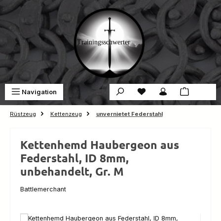
Zum Hauptinhalt springen
Du hast 0 Produkte auf 
War
Navigation
0,00 €
Rüstzeug
Kettenzeug
unvernietet Federstahl
Kettenhemd Haubergeon aus
Federstahl, ID 8mm,
unbehandelt, Gr. M
Battlemerchant
Bildergalerie überspringen