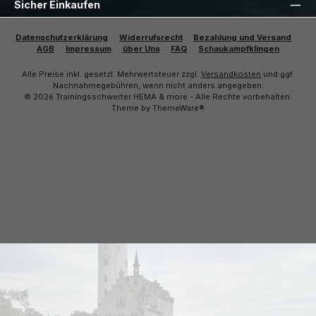
Sicher Einkaufen
Datenschutzerklärung
Widerrufsrecht
Bezahlung und Versand
AGB
Impressum
über Uns
FAQ
Schaukampfklingen
Alle Preise inkl. gesetzl. Mehrwertsteuer zzgl.
Versandkosten
und ggf.
Nachnahmegebühren, wenn nicht anders angegeben.
© 2026 Trainingsschwerter HEMA & more - Alle Rechte vorbehalten.
Theme by
ThemeWare®