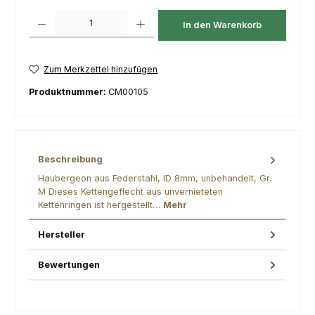
Produkt Anzahl: Gib den gewünschten Wert ein oder benutze die Schaltfl
In den Warenkorb
Zum Merkzettel hinzufügen
Produktnummer:
CM00105
Beschreibung
Haubergeon aus Federstahl, ID 8mm, unbehandelt, Gr.
M Dieses Kettengeflecht aus unvernieteten
Kettenringen ist hergestellt…
Mehr
Hersteller
Bewertungen