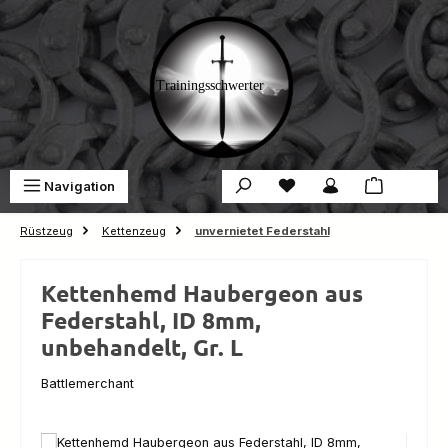
Zum Hauptinhalt springen
Du hast 0 Produkte auf 
War
Navigation
0,00 €
Rüstzeug
Kettenzeug
unvernietet Federstahl
Kettenhemd Haubergeon aus
Federstahl, ID 8mm,
unbehandelt, Gr. L
Battlemerchant
Bildergalerie überspringen