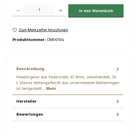
Produkt Anzahl: Gib den gewünschten Wert ein oder benutze die Schaltfl
In den Warenkorb
Zum Merkzettel hinzufügen
Produktnummer:
CM00104
Beschreibung
Haubergeon aus Federstahl, ID 8mm, unbehandelt, Gr.
L Dieses Kettengeflecht aus unvernieteten Kettenringen
ist hergestellt…
Mehr
Hersteller
Bewertungen