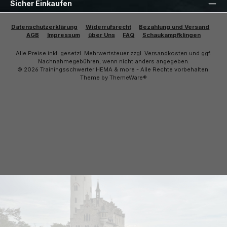
Sicher Einkaufen
Datenschutzerklärung
Widerrufsrecht
Bezahlung und Versand
AGB
Impressum
über Uns
FAQ
Schaukampfklingen
Alle Preise inkl. gesetzl. Mehrwertsteuer zzgl.
Versandkosten
und ggf.
Nachnahmegebühren, wenn nicht anders angegeben.
© 2026 Trainingsschwerter HEMA & more - Alle Rechte vorbehalten.
Theme by
ThemeWare®