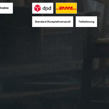
es Bild 1
hnahme (+12EUR)
Benutzerdefiniertes Bild 1
Benutzerdefiniertes Bild 2
Standard (Komplettversand)
Teillieferung