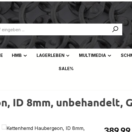
NE
HMB
LAGERLEBEN
MULTIMEDIA
SCH
SALE%
, ID 8mm, unbehandelt, G
Regulärer Pr
389,99