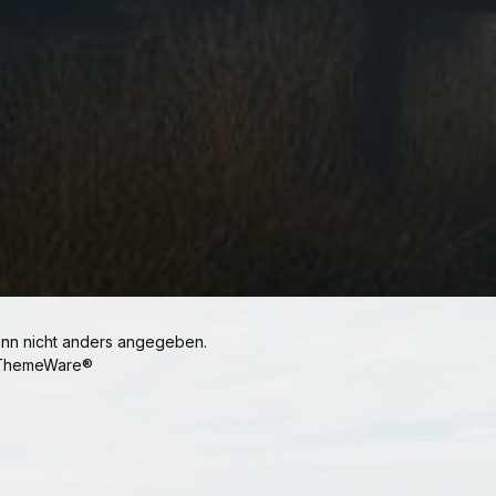
n nicht anders angegeben.
ThemeWare®