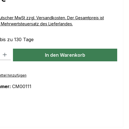
Versandkosten. Der Gesamtpreis ist
Mehrwertsteuersatz des Lieferlandes.
 bis zu 130 Tage
l: Gib den gewünschten Wert ein oder benutze die Schaltflächen um
In den Warenkorb
ttel hinzufügen
mmer:
CM00111