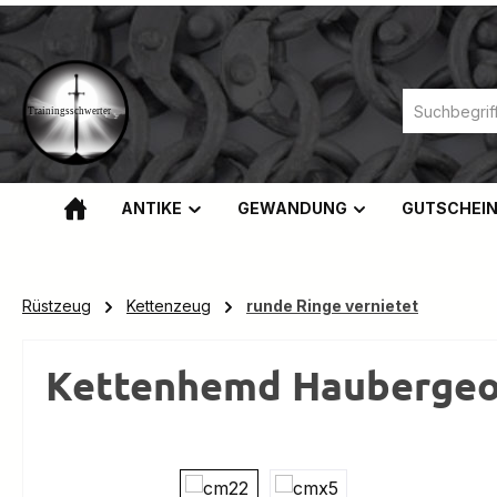
m Hauptinhalt springen
Zur Suche springen
Zur Hauptnavigation springen
ANTIKE
GEWANDUNG
GUTSCHEI
Rüstzeug
Kettenzeug
runde Ringe vernietet
Kettenhemd Haubergeon
Bildergalerie überspringen