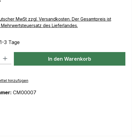
Versandkosten. Der Gesamtpreis ist
Mehrwertsteuersatz des Lieferlandes.
 1-3 Tage
l: Gib den gewünschten Wert ein oder benutze die Schaltflächen um
In den Warenkorb
ttel hinzufügen
mmer:
CM00007