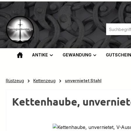
m Hauptinhalt springen
Zur Suche springen
Zur Hauptnavigation springen
ANTIKE
GEWANDUNG
GUTSCHEI
Rüstzeug
Kettenzeug
unvernietet Stahl
Kettenhaube, unverniet
Bildergalerie überspringen