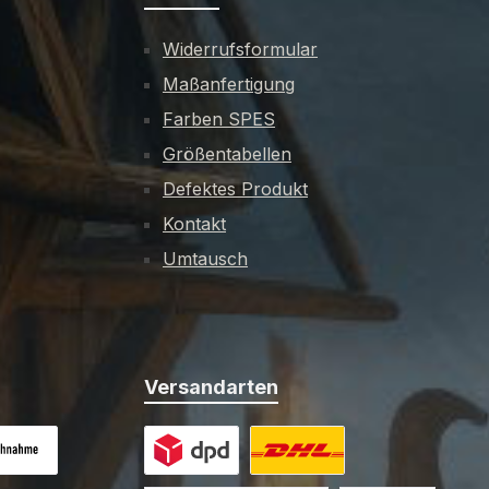
Widerrufsformular
Maßanfertigung
Farben SPES
Größentabellen
Defektes Produkt
Kontakt
Umtausch
Versandarten
es Bild 1
hnahme (+12EUR)
Benutzerdefiniertes Bild 1
Benutzerdefiniertes Bild 2