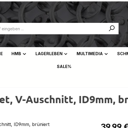
NE
HMB
LAGERLEBEN
MULTIMEDIA
SCH
SALE%
et, V-Auschnitt, ID9mm, br
Regulärer Pr
39,99 