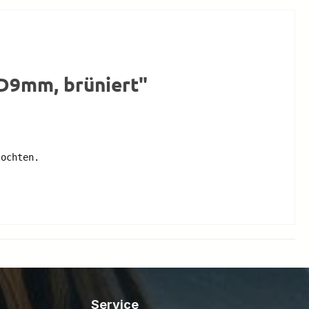
ID9mm, brüniert"
ochten. 

Service