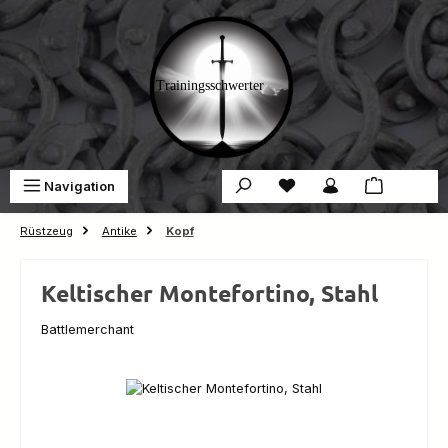
Zum Hauptinhalt springen
Du hast 0 Produkte auf 
War
Navigation
0,00 €
Rüstzeug
Antike
Kopf
Keltischer Montefortino, Stahl
Battlemerchant
Bildergalerie überspringen