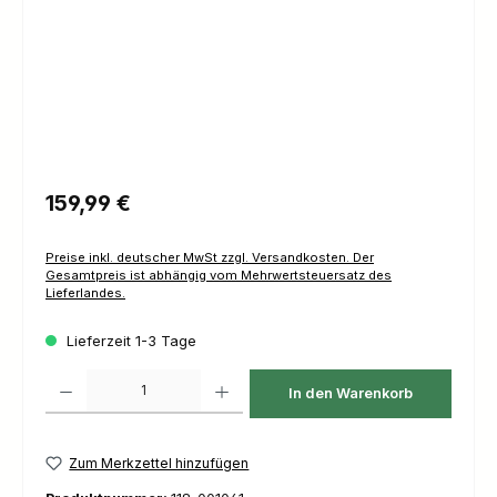
Regulärer Preis:
159,99 €
Preise inkl. deutscher MwSt zzgl. Versandkosten. Der
Gesamtpreis ist abhängig vom Mehrwertsteuersatz des
Lieferlandes.
Lieferzeit 1-3 Tage
Produkt Anzahl: Gib den gewünschten Wert ein oder benutze die Schaltfl
In den Warenkorb
Zum Merkzettel hinzufügen