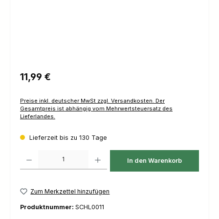
Regulärer Preis:
11,99 €
Preise inkl. deutscher MwSt zzgl. Versandkosten. Der
Gesamtpreis ist abhängig vom Mehrwertsteuersatz des
Lieferlandes.
Lieferzeit bis zu 130 Tage
Produkt Anzahl: Gib den gewünschten Wert ein oder benutze die Schaltfl
In den Warenkorb
Zum Merkzettel hinzufügen
Produktnummer:
SCHL0011