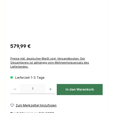
Regulärer Preis:
579,99 €
Preise inkl. deutscher MwSt zzgl. Versandkosten. Der
Gesamtpreis ist abhängig vom Mehrwertsteuersatz des
Lieferlandes.
Lieferzeit 1-3 Tage
Produkt Anzahl: Gib den gewünschten Wert ein oder benutze die Schaltfl
In den Warenkorb
Zum Merkzettel hinzufügen