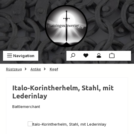
Zum Hauptinhalt springen
Du hast 0 Produkte auf 
War
Navigation
0,00 €
Rüstzeug
Antike
Kopf
Italo-Korintherhelm, Stahl, mit
Lederinlay
Battlemerchant
Bildergalerie überspringen