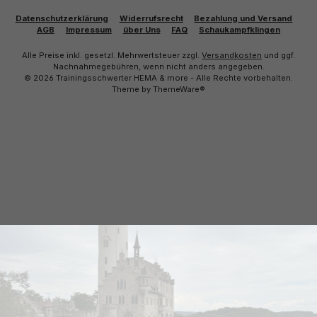
Datenschutzerklärung
Widerrufsrecht
Bezahlung und Versand
AGB
Impressum
über Uns
FAQ
Schaukampfklingen
Alle Preise inkl. gesetzl. Mehrwertsteuer zzgl.
Versandkosten
und ggf.
Nachnahmegebühren, wenn nicht anders angegeben.
© 2026 Trainingsschwerter HEMA & more - Alle Rechte vorbehalten.
Theme by
ThemeWare®