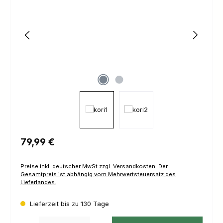
Regulärer Preis:
79,99 €
Preise inkl. deutscher MwSt zzgl. Versandkosten. Der
Gesamtpreis ist abhängig vom Mehrwertsteuersatz des
Lieferlandes.
Lieferzeit bis zu 130 Tage
Produkt Anzahl: Gib den gewünschten Wert ein oder benutze die Schaltfl