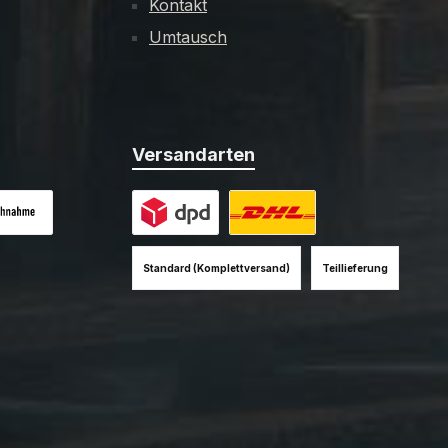
Kontakt
Umtausch
Versandarten
es Bild 1
hnahme (+12EUR)
Benutzerdefiniertes Bild 1
Benutzerdefiniertes Bild 2
Standard (Komplettversand)
Teillieferung