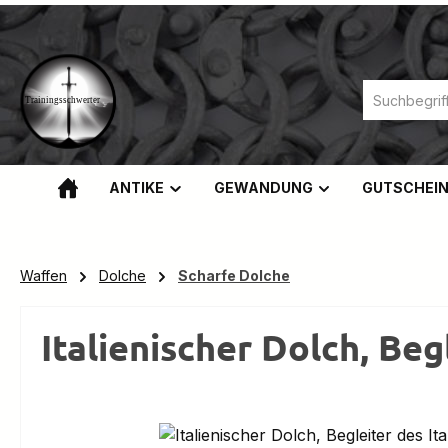
m Hauptinhalt springen
Zur Suche springen
Zur Hauptnavigation springen
ANTIKE
GEWANDUNG
GUTSCHEI
Waffen
Dolche
Scharfe Dolche
Italienischer Dolch, Be
Bildergalerie überspringen