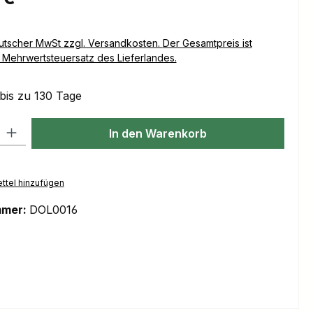
Versandkosten. Der Gesamtpreis ist
Mehrwertsteuersatz des Lieferlandes.
 bis zu 130 Tage
l: Gib den gewünschten Wert ein oder benutze die Schaltflächen um
In den Warenkorb
ttel hinzufügen
mmer:
DOL0016