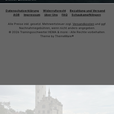
Datenschutzerklärung
Widerrufsrecht
Bezahlung und Versand
AGB
Impressum
über Uns
FAQ
Schaukampfklingen
Alle Preise inkl. gesetzl. Mehrwertsteuer zzgl.
Versandkosten
und ggf.
Nachnahmegebühren, wenn nicht anders angegeben.
© 2026 Trainingsschwerter HEMA & more - Alle Rechte vorbehalten.
Theme by
ThemeWare®