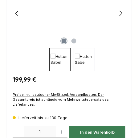
Regulärer Preis:
199,99 €
Preise inkl. deutscher MwSt zzgl. Versandkosten. Der
Gesamtpreis ist abhängig vom Mehrwertsteuersatz des
Lieferlandes.
Lieferzeit bis zu 130 Tage
Produkt Anzahl: Gib den gewünschten Wert ein oder benutze die Schaltfl
In den Warenkorb