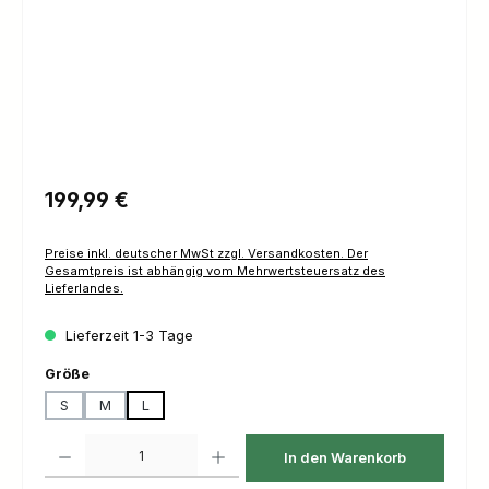
Regulärer Preis:
199,99 €
Preise inkl. deutscher MwSt zzgl. Versandkosten. Der
Gesamtpreis ist abhängig vom Mehrwertsteuersatz des
Lieferlandes.
Lieferzeit 1-3 Tage
auswählen
Größe
S
M
L
Produkt Anzahl: Gib den gewünschten Wert ein oder benutze die Schaltfl
In den Warenkorb