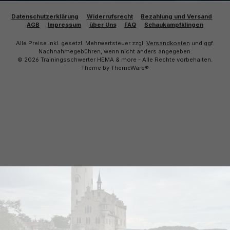
Datenschutzerklärung
Widerrufsrecht
Bezahlung und Versand
AGB
Impressum
über Uns
FAQ
Schaukampfklingen
Alle Preise inkl. gesetzl. Mehrwertsteuer zzgl.
Versandkosten
und ggf.
Nachnahmegebühren, wenn nicht anders angegeben.
© 2026 Trainingsschwerter HEMA & more - Alle Rechte vorbehalten.
Theme by
ThemeWare®