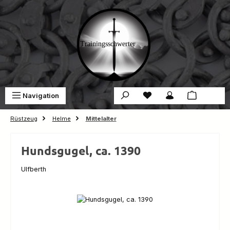
Zum Hauptinhalt springen
Du hast 0 Produkte auf 
War
Navigation
0,00 €
Rüstzeug
Helme
Mittelalter
Hundsgugel, ca. 1390
Ulfberth
Bildergalerie überspringen