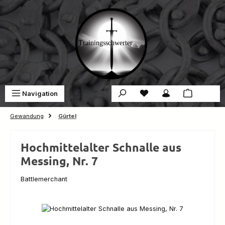
Zum Hauptinhalt springen
Du hast 0 Produkte auf 
War
Navigation
0,00 €
Gewandung
Gürtel
Hochmittelalter Schnalle aus
Messing, Nr. 7
Battlemerchant
Bildergalerie überspringen