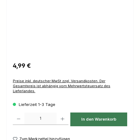
Regulärer Preis:
4,99 €
Preise inkl. deutscher MwSt zzgl. Versandkosten. Der
Gesamtpreis ist abhängig vom Mehrwertsteuersatz des
Lieferlandes.
Lieferzeit 1-3 Tage
Produkt Anzahl: Gib den gewünschten Wert ein oder benutze die Schaltfl
In den Warenkorb
Zum Merkzettel hinzufügen