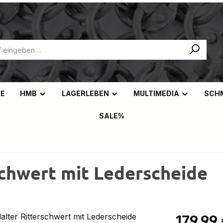
NE
HMB
LAGERLEBEN
MULTIMEDIA
SCH
SALE%
schwert mit Lederscheide
Regulärer Pr
179,99