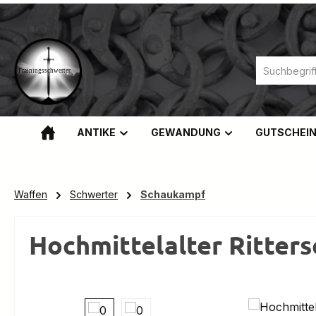
m Hauptinhalt springen
Zur Suche springen
Zur Hauptnavigation springen
ANTIKE
GEWANDUNG
GUTSCHEI
Waffen
Schwerter
Schaukampf
Hochmittelalter Ritter
Bildergalerie überspringen