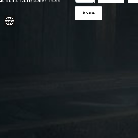
ie keine Neuigkeiten mehr.
PayPal
Benutzerdefiniert
Nac
Vorkasse
gram
Website