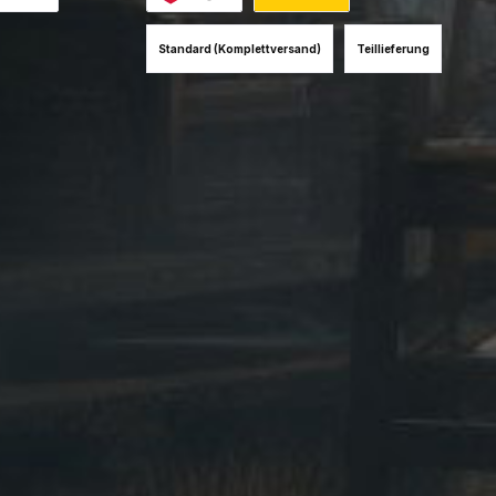
es Bild 1
hnahme (+12EUR)
Benutzerdefiniertes Bild 1
Benutzerdefiniertes Bild 2
Standard (Komplettversand)
Teillieferung