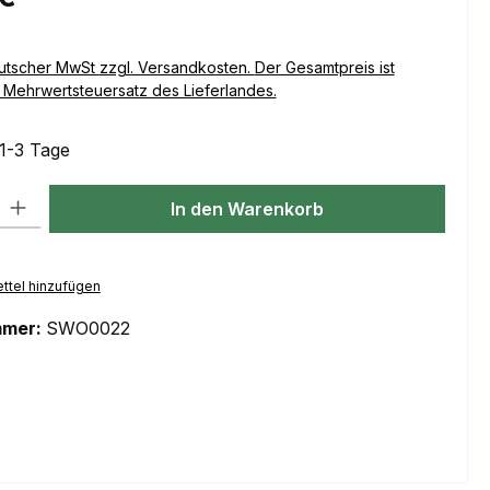
Versandkosten. Der Gesamtpreis ist
Mehrwertsteuersatz des Lieferlandes.
 1-3 Tage
l: Gib den gewünschten Wert ein oder benutze die Schaltflächen um
In den Warenkorb
ttel hinzufügen
mmer:
SWO0022