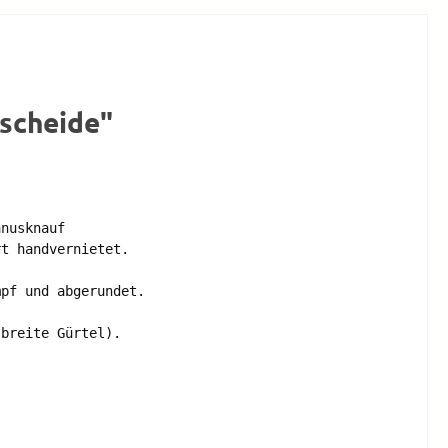
rscheide"
nusknauf 

t handvernietet. 

pf und abgerundet.

breite Gürtel). 
