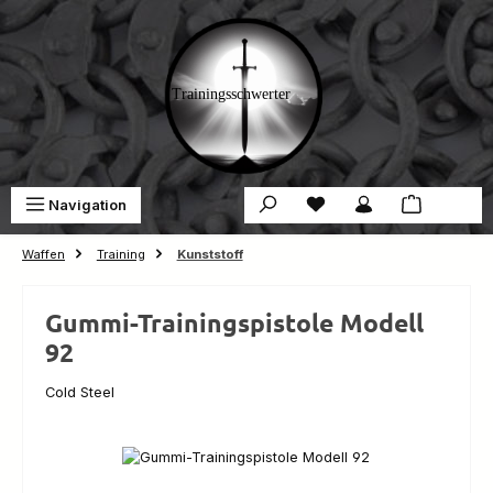
Zum Hauptinhalt springen
Du hast 0 Produkte auf 
War
Navigation
0,00 €
Waffen
Training
Kunststoff
Gummi-Trainingspistole Modell
92
Cold Steel
Bildergalerie überspringen