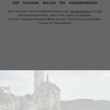
AGB
Impressum
über Uns
FAQ
Schaukampfklingen
Alle Preise inkl. gesetzl. Mehrwertsteuer zzgl.
Versandkosten
und ggf.
Nachnahmegebühren, wenn nicht anders angegeben.
© 2026 Trainingsschwerter HEMA & more - Alle Rechte vorbehalten.
Theme by
ThemeWare®