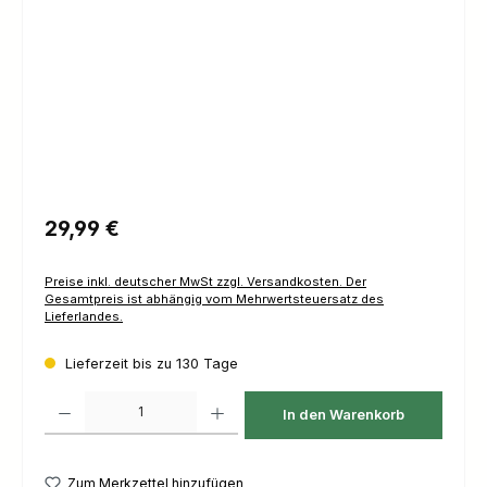
Regulärer Preis:
29,99 €
Preise inkl. deutscher MwSt zzgl. Versandkosten. Der
Gesamtpreis ist abhängig vom Mehrwertsteuersatz des
Lieferlandes.
Lieferzeit bis zu 130 Tage
Produkt Anzahl: Gib den gewünschten Wert ein oder benutze die Schaltfl
In den Warenkorb
Zum Merkzettel hinzufügen