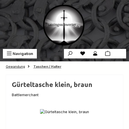
Zum Hauptinhalt springen
Du hast 0 Produkte auf 
War
Navigation
0,00 €
Gewandung
Taschen / Halter
Gürteltasche klein, braun
Battlemerchant
Bildergalerie überspringen