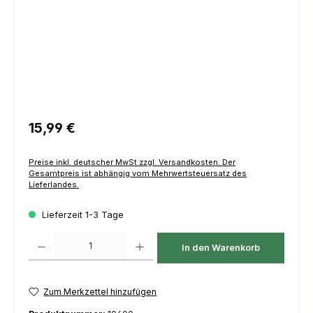
Regulärer Preis:
15,99 €
Preise inkl. deutscher MwSt zzgl. Versandkosten. Der
Gesamtpreis ist abhängig vom Mehrwertsteuersatz des
Lieferlandes.
Lieferzeit 1-3 Tage
Produkt Anzahl: Gib den gewünschten Wert ein oder benutze die Schaltfl
In den Warenkorb
Zum Merkzettel hinzufügen