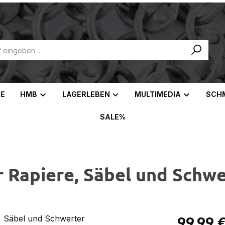
NE
HMB
LAGERLEBEN
MULTIMEDIA
SCH
SALE%
r Rapiere, Säbel und Schw
Regulärer Pr
99,99 