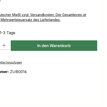
Versandkosten. Der Gesamtpreis ist
Mehrwertsteuersatz des Lieferlandes.
 1-3 Tage
l: Gib den gewünschten Wert ein oder benutze die Schaltflächen um
In den Warenkorb
ttel hinzufügen
mmer:
ZUB0016