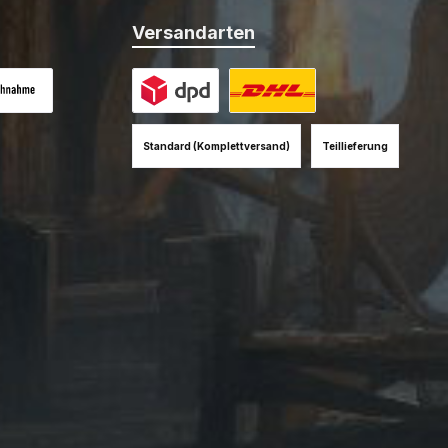
Versandarten
es Bild 1
hnahme (+12EUR)
Benutzerdefiniertes Bild 1
Benutzerdefiniertes Bild 2
Standard (Komplettversand)
Teillieferung