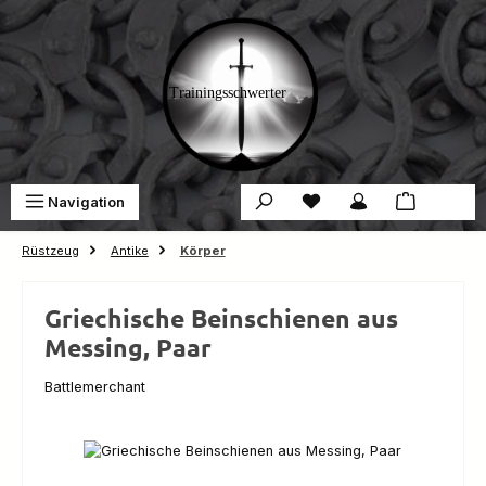
Zum Hauptinhalt springen
Du hast 0 Produkte auf 
War
Navigation
0,00 €
Rüstzeug
Antike
Körper
Griechische Beinschienen aus
Messing, Paar
Battlemerchant
Bildergalerie überspringen