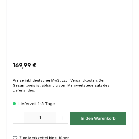
Regulärer Preis:
169,99 €
Preise inkl. deutscher MwSt zzgl. Versandkosten. Der
Gesamtpreis ist abhängig vom Mehrwertsteuersatz des
Lieferlandes.
Lieferzeit 1-3 Tage
Produkt Anzahl: Gib den gewünschten Wert ein oder benutze die Schaltfl
In den Warenkorb
Zum Merkzettel hinzufügen