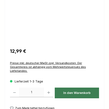
Regulärer Preis:
12,99 €
Preise inkl. deutscher MwSt zzgl. Versandkosten. Der
Gesamtpreis ist abhängig vom Mehrwertsteuersatz des
Lieferlandes.
Lieferzeit 1-3 Tage
Produkt Anzahl: Gib den gewünschten Wert ein oder benutze die Schaltfl
In den Warenkorb
Zum Merkzettel hinzufügen