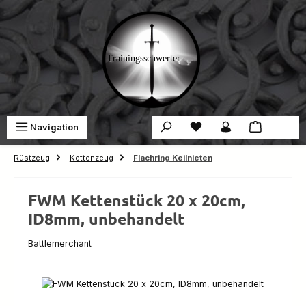
Zum Hauptinhalt springen
Du hast 0 Produkte auf 
War
Navigation
0,00 €
Rüstzeug
Kettenzeug
Flachring Keilnieten
FWM Kettenstück 20 x 20cm,
ID8mm, unbehandelt
Battlemerchant
Bildergalerie überspringen