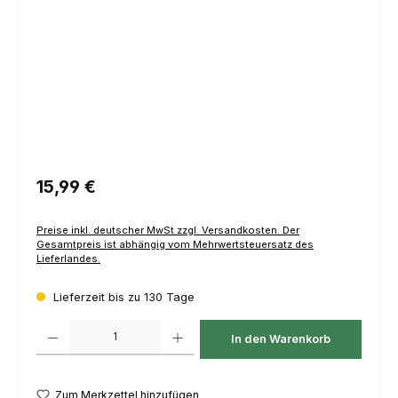
Regulärer Preis:
15,99 €
Preise inkl. deutscher MwSt zzgl. Versandkosten. Der
Gesamtpreis ist abhängig vom Mehrwertsteuersatz des
Lieferlandes.
Lieferzeit bis zu 130 Tage
Produkt Anzahl: Gib den gewünschten Wert ein oder benutze die Schaltfl
In den Warenkorb
Zum Merkzettel hinzufügen