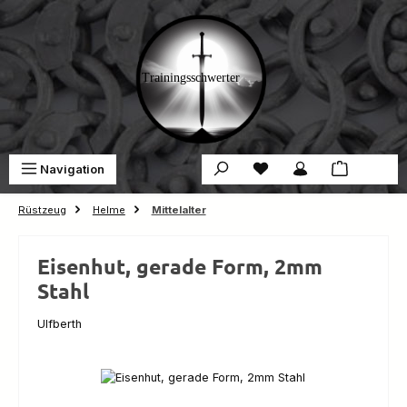
Zum Hauptinhalt springen
Du hast 0 Produkte auf 
War
Navigation
0,00 €
Rüstzeug
Helme
Mittelalter
Eisenhut, gerade Form, 2mm
Stahl
Ulfberth
Bildergalerie überspringen