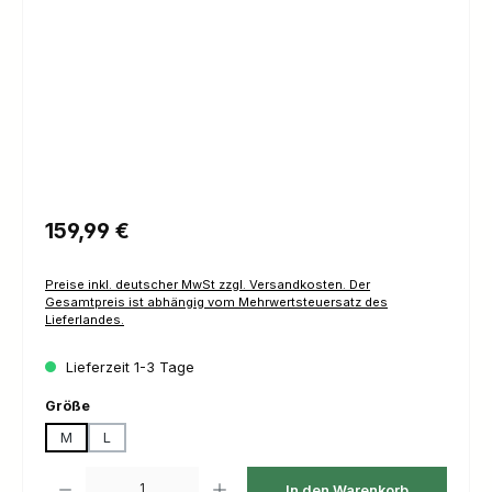
Regulärer Preis:
159,99 €
Preise inkl. deutscher MwSt zzgl. Versandkosten. Der
Gesamtpreis ist abhängig vom Mehrwertsteuersatz des
Lieferlandes.
Lieferzeit 1-3 Tage
auswählen
Größe
M
L
Produkt Anzahl: Gib den gewünschten Wert ein oder benutze die Schaltfl
In den Warenkorb