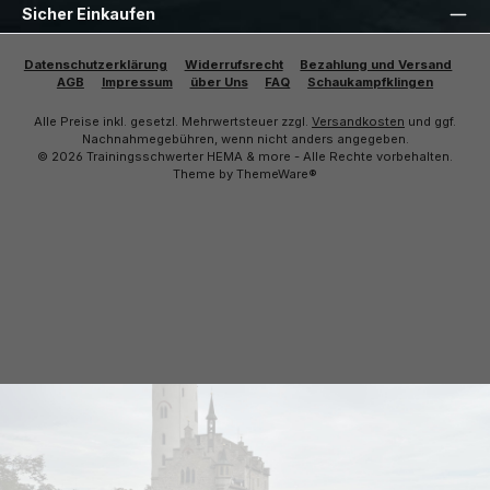
Sicher Einkaufen
Datenschutzerklärung
Widerrufsrecht
Bezahlung und Versand
AGB
Impressum
über Uns
FAQ
Schaukampfklingen
Alle Preise inkl. gesetzl. Mehrwertsteuer zzgl.
Versandkosten
und ggf.
Nachnahmegebühren, wenn nicht anders angegeben.
© 2026 Trainingsschwerter HEMA & more - Alle Rechte vorbehalten.
Theme by
ThemeWare®