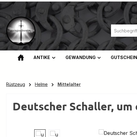
m Hauptinhalt springen
Zur Suche springen
Zur Hauptnavigation springen
ANTIKE
GEWANDUNG
GUTSCHEI
Rüstzeug
Helme
Mittelalter
Deutscher Schaller, um 
Bildergalerie überspringen