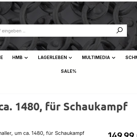
NE
HMB
LAGERLEBEN
MULTIMEDIA
SCH
SALE%
ca. 1480, für Schaukampf
Regulärer Pr
149,99