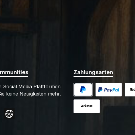
ommunities
Zahlungsarten
 Social Media Plattformen
ie keine Neuigkeiten mehr.
PayPal
Benutzerdefiniert
Nac
Vorkasse
gram
Website