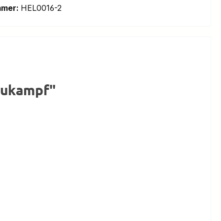
mmer:
HEL0016-2
haukampf"