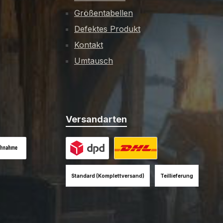
Größentabellen
Defektes Produkt
Kontakt
Umtausch
Versandarten
es Bild 1
hnahme (+12EUR)
Benutzerdefiniertes Bild 1
Benutzerdefiniertes Bild 2
Standard (Komplettversand)
Teillieferung