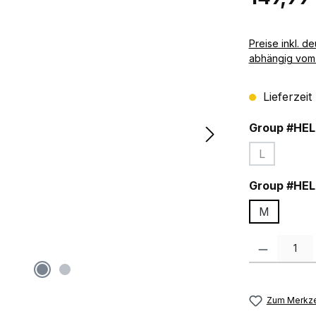
Preise inkl. deutscher MwSt zzgl. 
abhängig vom 
Lieferzeit
Group #HEL
L
(Diese Optio
Group #HEL
M
Produkt Anzah
Zum Merkze