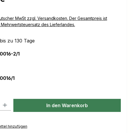
Versandkosten. Der Gesamtpreis ist
Mehrwertsteuersatz des Lieferlandes.
 bis zu 130 Tage
auswählen
0016-2/1
n ist zurzeit nicht verfügbar.)
auswählen
0016/1
l: Gib den gewünschten Wert ein oder benutze die Schaltflächen um
In den Warenkorb
ttel hinzufügen