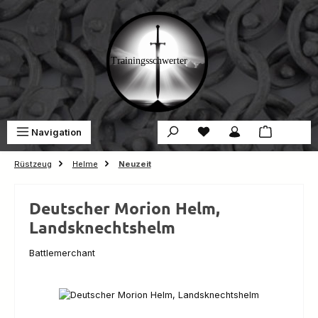
Zum Hauptinhalt springen
Du hast 0 Produkte auf 
War
Navigation
0,00 €
Rüstzeug
Helme
Neuzeit
Deutscher Morion Helm,
Landsknechtshelm
Battlemerchant
Bildergalerie überspringen