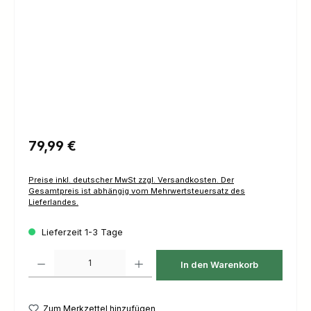
Regulärer Preis:
79,99 €
Preise inkl. deutscher MwSt zzgl. Versandkosten. Der
Gesamtpreis ist abhängig vom Mehrwertsteuersatz des
Lieferlandes.
Lieferzeit 1-3 Tage
Produkt Anzahl: Gib den gewünschten Wert ein oder benutze die Schaltfl
In den Warenkorb
Zum Merkzettel hinzufügen