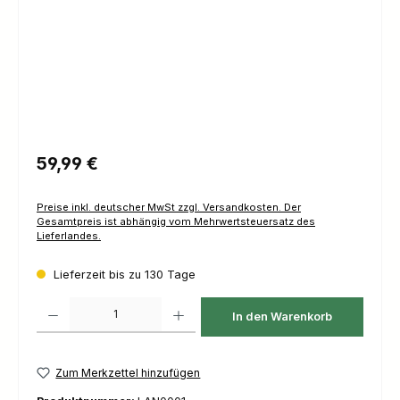
Regulärer Preis:
59,99 €
Preise inkl. deutscher MwSt zzgl. Versandkosten. Der
Gesamtpreis ist abhängig vom Mehrwertsteuersatz des
Lieferlandes.
Lieferzeit bis zu 130 Tage
Produkt Anzahl: Gib den gewünschten Wert ein oder benutze die Schaltfl
In den Warenkorb
Zum Merkzettel hinzufügen