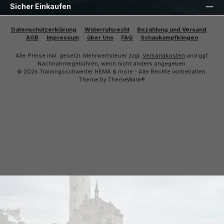
Sicher Einkaufen
Datenschutzerklärung
Widerrufsrecht
Bezahlung und Versand
AGB
Impressum
über Uns
FAQ
Schaukampfklingen
Alle Preise inkl. gesetzl. Mehrwertsteuer zzgl.
Versandkosten
und ggf.
Nachnahmegebühren, wenn nicht anders angegeben.
© 2026 Trainingsschwerter HEMA & more - Alle Rechte vorbehalten.
Theme by
ThemeWare®