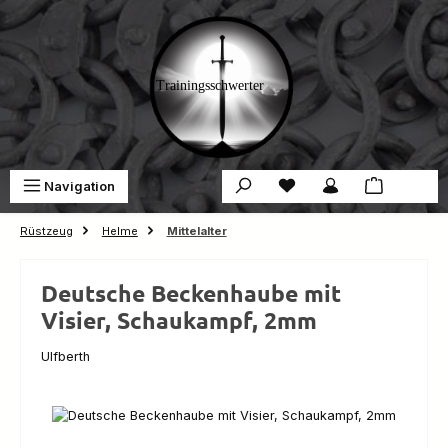
Zum Hauptinhalt springen
Du hast 0 Produkte auf 
War
Navigation
0,00 €
Rüstzeug
Helme
Mittelalter
Deutsche Beckenhaube mit
Visier, Schaukampf, 2mm
Ulfberth
Bildergalerie überspringen