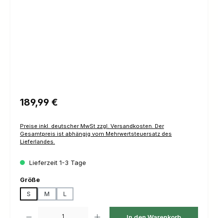
Regulärer Preis:
189,99 €
Preise inkl. deutscher MwSt zzgl. Versandkosten. Der
Gesamtpreis ist abhängig vom Mehrwertsteuersatz des
Lieferlandes.
Lieferzeit 1-3 Tage
auswählen
Größe
S
M
L
Produkt Anzahl: Gib den gewünschten Wert ein oder benutze die Schaltfl
In den Warenkorb