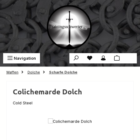
Zum Hauptinhalt springen
Du hast 0 Produkte auf 
War
Navigation
0,00 €
Waffen
Dolche
Scharfe Dolche
Colichemarde Dolch
Cold Steel
Bildergalerie überspringen