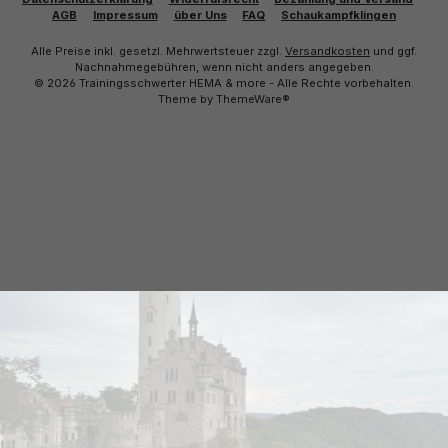
AGB
Impressum
über Uns
FAQ
Schaukampfklingen
Alle Preise inkl. gesetzl. Mehrwertsteuer zzgl.
Versandkosten
und ggf.
Nachnahmegebühren, wenn nicht anders angegeben.
© 2026 Trainingsschwerter HEMA & more - Alle Rechte vorbehalten.
Theme by
ThemeWare®