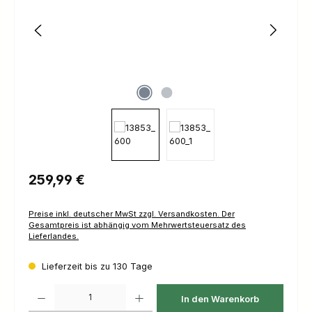
Regulärer Preis:
259,99 €
Preise inkl. deutscher MwSt zzgl. Versandkosten. Der
Gesamtpreis ist abhängig vom Mehrwertsteuersatz des
Lieferlandes.
Lieferzeit bis zu 130 Tage
Produkt Anzahl: Gib den gewünschten Wert ein oder benutze die Schaltfl
In den Warenkorb