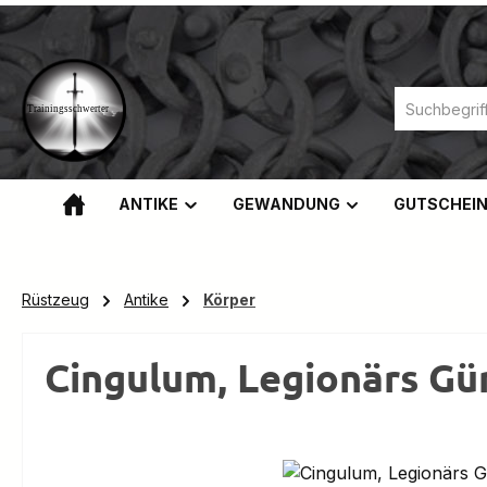
m Hauptinhalt springen
Zur Suche springen
Zur Hauptnavigation springen
ANTIKE
GEWANDUNG
GUTSCHEI
Rüstzeug
Antike
Körper
Cingulum, Legionärs Gü
Bildergalerie überspringen