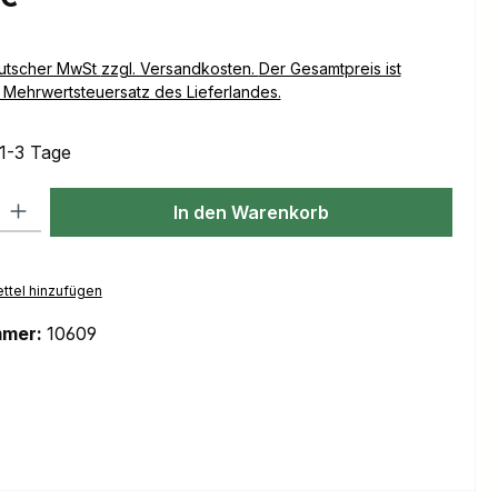
Versandkosten. Der Gesamtpreis ist
Mehrwertsteuersatz des Lieferlandes.
 1-3 Tage
l: Gib den gewünschten Wert ein oder benutze die Schaltflächen um
In den Warenkorb
ttel hinzufügen
mmer:
10609