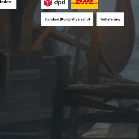
es Bild 1
hnahme (+12EUR)
Benutzerdefiniertes Bild 1
Benutzerdefiniertes Bild 2
Standard (Komplettversand)
Teillieferung