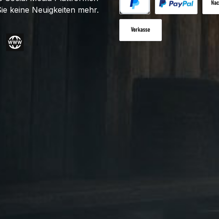
ie keine Neuigkeiten mehr.
PayPal
Benutzerdefiniert
Nac
Vorkasse
gram
Website