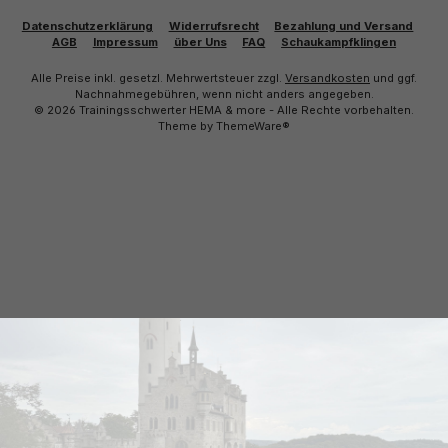
Datenschutzerklärung
Widerrufsrecht
Bezahlung und Versand
AGB
Impressum
über Uns
FAQ
Schaukampfklingen
Alle Preise inkl. gesetzl. Mehrwertsteuer zzgl.
Versandkosten
und ggf.
Nachnahmegebühren, wenn nicht anders angegeben.
© 2026 Trainingsschwerter HEMA & more - Alle Rechte vorbehalten.
Theme by
ThemeWare®