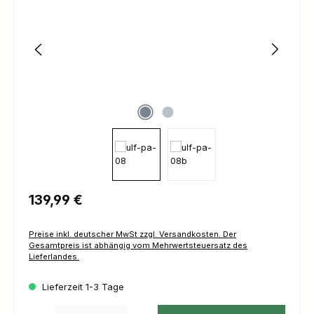
Regulärer Preis:
139,99 €
Preise inkl. deutscher MwSt zzgl. Versandkosten. Der
Gesamtpreis ist abhängig vom Mehrwertsteuersatz des
Lieferlandes.
Lieferzeit 1-3 Tage
Produkt Anzahl: Gib den gewünschten Wert ein oder benutze die Schaltfl