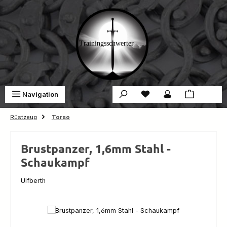
Zum Hauptinhalt springen
Du hast 0 Produkte auf 
War
Navigation
0,00 €
Rüstzeug
Torso
Brustpanzer, 1,6mm Stahl -
Schaukampf
Ulfberth
Bildergalerie überspringen