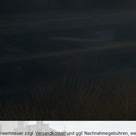
hrwertsteuer zzgl.
Versandkosten
und ggf. Nachnahmegebühren, wen