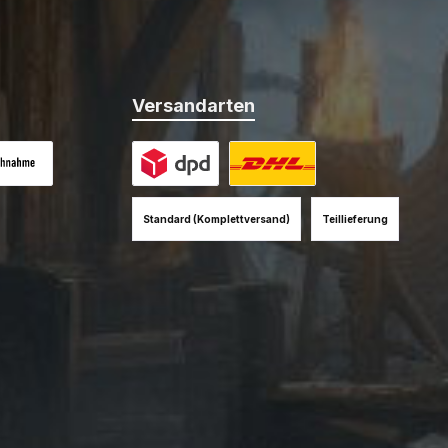
Versandarten
es Bild 1
hnahme (+12EUR)
Benutzerdefiniertes Bild 1
Benutzerdefiniertes Bild 2
Standard (Komplettversand)
Teillieferung