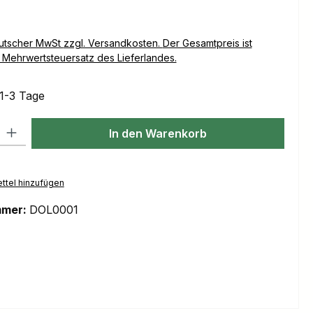
Versandkosten. Der Gesamtpreis ist
Mehrwertsteuersatz des Lieferlandes.
 1-3 Tage
l: Gib den gewünschten Wert ein oder benutze die Schaltflächen um
In den Warenkorb
ttel hinzufügen
mmer:
DOL0001