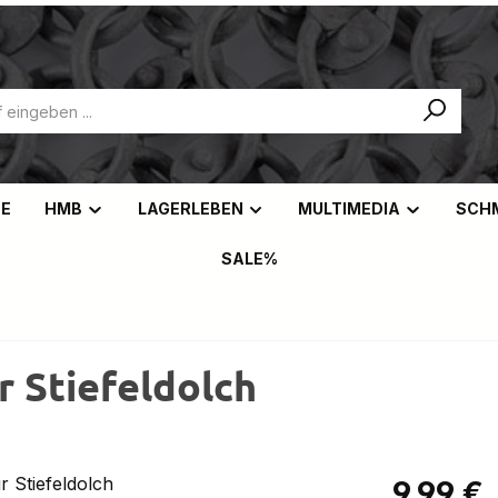
NE
HMB
LAGERLEBEN
MULTIMEDIA
SCH
SALE%
r Stiefeldolch
Regulärer Pr
9,99 €