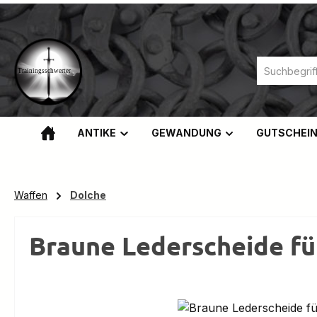
m Hauptinhalt springen
Zur Suche springen
Zur Hauptnavigation springen
ANTIKE
GEWANDUNG
GUTSCHEI
Waffen
Dolche
Braune Lederscheide fü
Bildergalerie überspringen