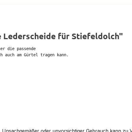
Lederscheide für Stiefeldolch"
er die passende 

h auch am Gürtel tragen kann.

n. Unsachgemäßer oder unvorsichtiger Gebrauch kann zu V