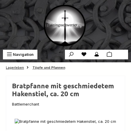
Zum Hauptinhalt springen
Du hast 0 Produkte auf 
War
Navigation
0,00 €
Lagerleben
Töpfe und Pfannen
Bratpfanne mit geschmiedetem
Hakenstiel, ca. 20 cm
Battlemerchant
Bildergalerie überspringen