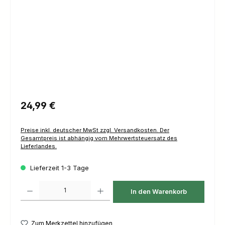
Regulärer Preis:
24,99 €
Preise inkl. deutscher MwSt zzgl. Versandkosten. Der
Gesamtpreis ist abhängig vom Mehrwertsteuersatz des
Lieferlandes.
Lieferzeit 1-3 Tage
Produkt Anzahl: Gib den gewünschten Wert ein oder benutze die Schaltfl
In den Warenkorb
Zum Merkzettel hinzufügen