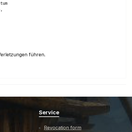
tum

, 

erletzungen führen.
Service
Revocation form