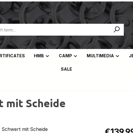
ERTIFICATES
HMB
CAMP
MULTIMEDIA
J
SALE
t mit Scheide
Regular pric
€139.9