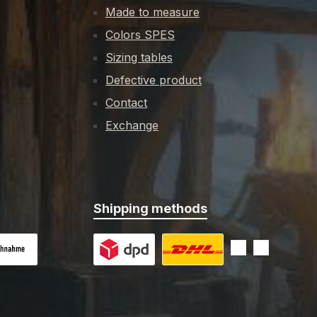
Made to measure
Colors SPES
Sizing tables
Defective product
Contact
Exchange
Shipping methods
 on delivery
Custom image 1
Custom image 2