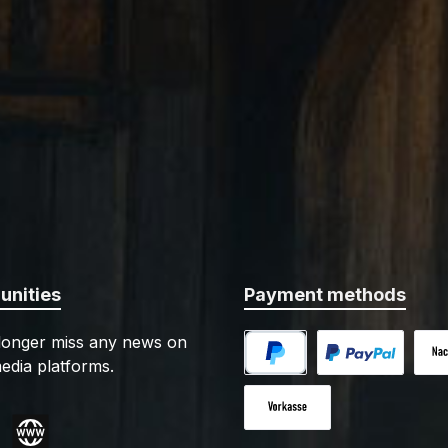
nities
Payment methods
 longer miss any news on
edia platforms.
PayPal
Custom image 1
Cash
Paid in advance
gram
Website