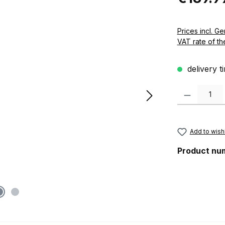
Prices incl. German VAT 
VAT rate of th
delivery t
Product Quanti
Add to wishl
Product nu