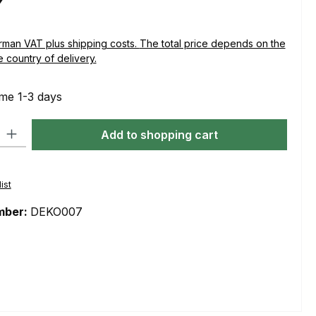
plus shipping costs. The total price depends on the
e country of delivery.
ime 1-3 days
ty: Enter the desired amount or use the buttons to increase or decre
Add to shopping cart
ist
mber:
DEKO007