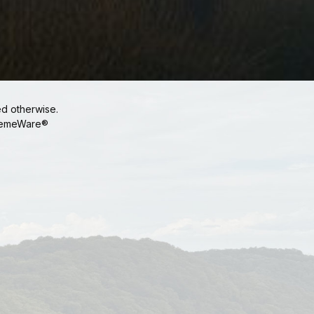
ed otherwise.
emeWare®