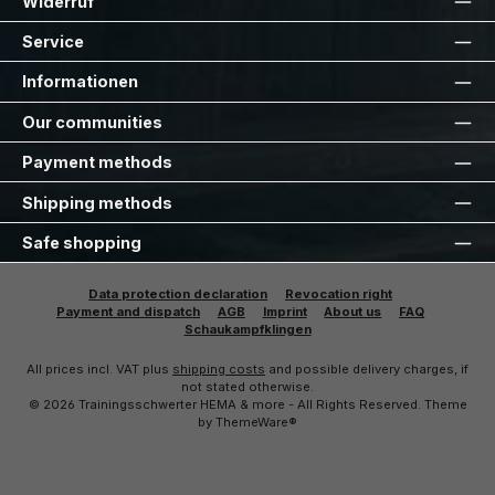
Widerruf
Service
Informationen
Our communities
Payment methods
Shipping methods
Safe shopping
Data protection declaration
Revocation right
Payment and dispatch
AGB
Imprint
About us
FAQ
Schaukampfklingen
All prices incl. VAT plus
shipping costs
and possible delivery charges, if
not stated otherwise.
© 2026 Trainingsschwerter HEMA & more - All Rights Reserved. Theme
by
ThemeWare®