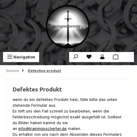
Skip to main content
You have 0 wishlist ite
Sho
Navigation
€0.00
Service
Defective product
Defektes Produkt
wenn du ein defektes Produkt hast, fülle bitte das unten
stehende Formular aus.
Es hilft uns den Fall schnell zu bearbeiten, wenn die
Fehlerbeschreibung möglichst exakt ausgefüllt ist. Solltest
du Bilder haben kannst du sie
an
info@trainingsscherter.de
mailen.
Du erhältst von uns nach dem Absenden dieses Formulars